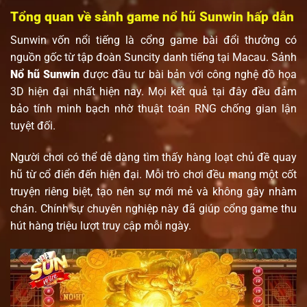
Tổng quan về sảnh game nổ hũ Sunwin hấp dẫn
Sunwin vốn nổi tiếng là cổng game bài đổi thưởng có
nguồn gốc từ tập đoàn Suncity danh tiếng tại Macau. Sảnh
Nổ hũ Sunwin
được đầu tư bài bản với công nghệ đồ họa
3D hiện đại nhất hiện nay. Mọi kết quả tại đây đều đảm
bảo tính minh bạch nhờ thuật toán RNG chống gian lận
tuyệt đối.
Người chơi có thể dễ dàng tìm thấy hàng loạt chủ đề quay
hũ từ cổ điển đến hiện đại. Mỗi trò chơi đều mang một cốt
truyện riêng biệt, tạo nên sự mới mẻ và không gây nhàm
chán. Chính sự chuyên nghiệp này đã giúp cổng game thu
hút hàng triệu lượt truy cập mỗi ngày.