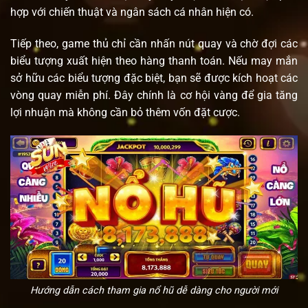
hợp với chiến thuật và ngân sách cá nhân hiện có.
Tiếp theo, game thủ chỉ cần nhấn nút quay và chờ đợi các
biểu tượng xuất hiện theo hàng thanh toán. Nếu may mắn
sở hữu các biểu tượng đặc biệt, bạn sẽ được kích hoạt các
vòng quay miễn phí. Đây chính là cơ hội vàng để gia tăng
lợi nhuận mà không cần bỏ thêm vốn đặt cược.
Hướng dẫn cách tham gia nổ hũ dễ dàng cho người mới