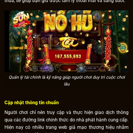
thua, sẽ giúp bạn giữ được tâm lý thoải mái và sáng suốt.
Quản lý tài chính là kỹ năng giúp người chơi duy trì cuộc chơi
lâu
Cập nhật thông tin chuẩn
Người chơi chỉ nên truy cập và thực hiện giao dịch thông
qua các đường link chính thức do nhà phát hành cung cấp.
Hiện nay có nhiều trang web giả mạo thương hiệu nhằm