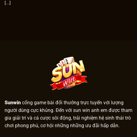
[...]
Sunwin
cổng game bài đổi thưởng trực tuyến với lượng
người dùng cực khủng. Đến với sun win anh em được tham
gia giải trí và cá cược sôi động, trải nghiệm hệ sinh thái trò
chơi phong phú, cơ hội những những ưu đãi hấp dẫn.