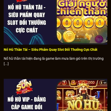
Nổ Hũ Thần Tài – Siêu Phẩm Quay Slot Đổi Thưởng Cực Chất
Nổ hũ thần tài hiện đang là game làm mưa làm gió trên thị trường
[...]